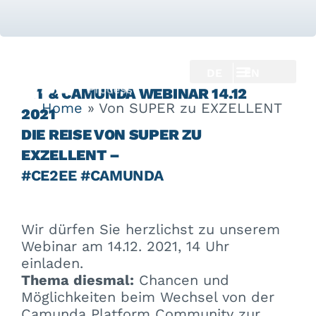
DE
EN
JIT & CAMUNDA WEBINAR 14.12
Home
»
Von SUPER zu EXZELLENT
2021
DIE REISE VON SUPER ZU
EXZELLENT –
#CE2EE #CAMUNDA
Wir dürfen Sie herzlichst zu unserem
Webinar am 14.12. 2021, 14 Uhr
einladen.
Thema diesmal:
Chancen und
Möglichkeiten beim Wechsel von der
Camunda Platform Community zur