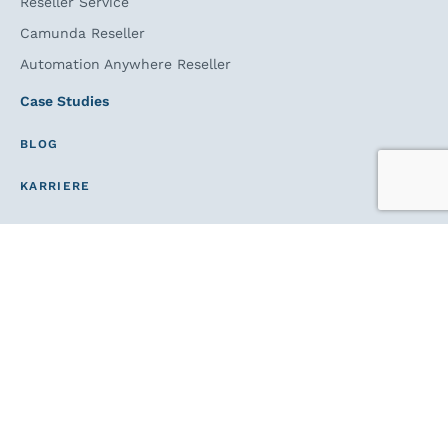
Reseller Service
Camunda Reseller
Automation Anywhere Reseller
Case Studies
BLOG
KARRIERE
IMPRESSUM
AGB'S
CODE OF CONDUCT
DATENSCHUTZ