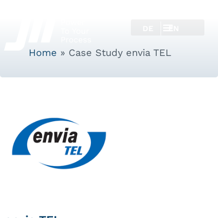
DE
EN
Home
»
Case Study envia TEL